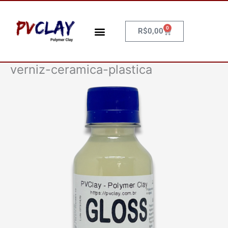
Ir
para
o
0
Carrinho
R$
0,00
conteúdo
verniz-ceramica-plastica