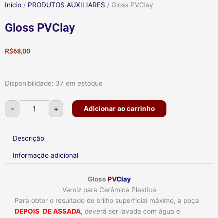
Início
/
PRODUTOS AUXILIARES
/ Gloss PVClay
Gloss PVClay
R$
68,00
Gloss
Disponibilidade:
37 em estoque
PVClay
quantidade
-
+
Adicionar ao carrinho
Descrição
Informação adicional
Gloss
PV
Clay
Verniz para Cerâmica Plastica
Para obter o resultado de brilho superficial máximo, a peça
DEPOIS
DE ASSADA
, deverá ser lavada com água e