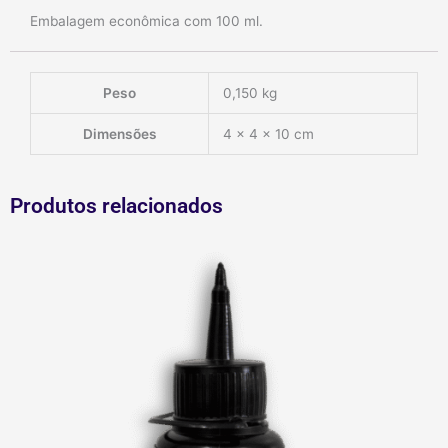
Embalagem econômica com 100 ml.
Peso
0,150 kg
Dimensões
4 × 4 × 10 cm
Produtos relacionados
Resina
UV
PVClay
quantidade