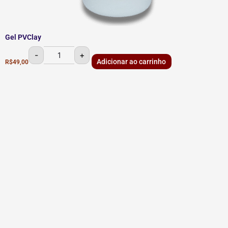
Gel PVClay
-
+
Adicionar ao carrinho
R$
49,00