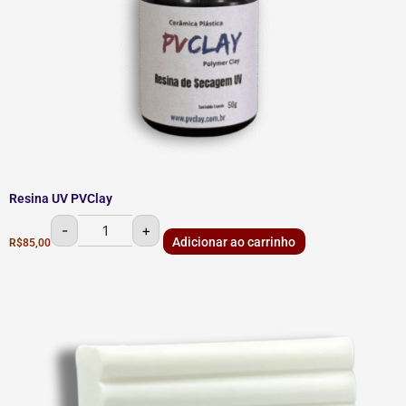
Resina UV PVClay
-
+
Adicionar ao carrinho
R$
85,00
Amaciante
PVClay
quantidade