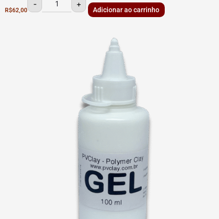
-
+
Adicionar ao carrinho
R$
62,00
Gel
PVClay
quantidade