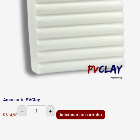
Amaciante PVClay
-
+
Adicionar ao carrinho
R$
14,90
Matte
PVClay