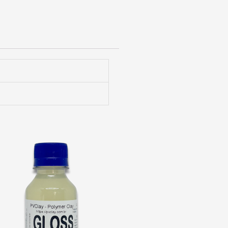
Gloss
PVClay
quantidade