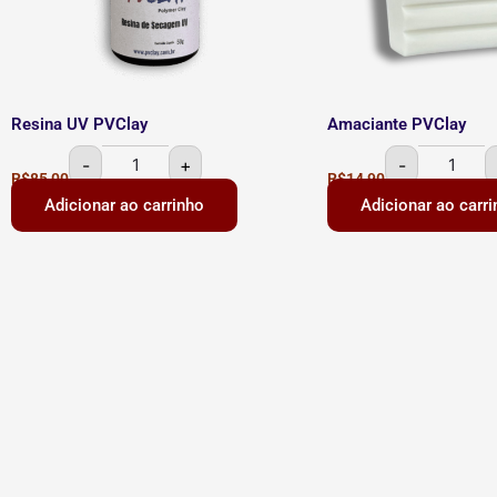
Resina UV PVClay
Amaciante PVClay
-
+
-
R$
85,00
R$
14,90
Adicionar ao carrinho
Adicionar ao carr