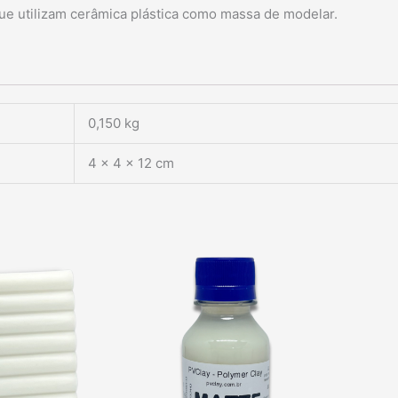
e utilizam cerâmica plástica como massa de modelar.
0,150 kg
4 × 4 × 12 cm
e
Matte
PVClay
e
quantidade