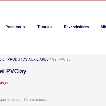
Produtos
Tutoriais
Revendedores
Mi
cio
/
PRODUTOS AUXILIARES
/ Gel PVClay
el PVClay
49,00
Gel
sponibilidade:
85 em estoque
PVClay
quantidade