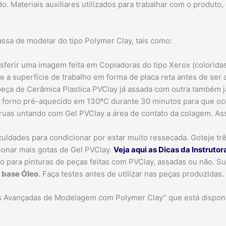
ido. Materiais auxiliares utilizados para trabalhar com o produt
ssa de modelar do tipo Polymer Clay, tais como:
sferir uma imagem feita em Copiadoras do tipo Xerox (coloridas
 a superfície de trabalho em forma de placa reta antes de ser 
peça de Cerâmica Plastica PVClay já assada com outra também j
 forno pré-aquecido em 130ºC durante 30 minutos para que oc
cruas untando com Gel PVClay a área de contato da colagem. A
culdades para condicionar por estar muito ressecada. Goteje t
cionar mais gotas de Gel PVClay.
Veja aqui as Dicas da Instruto
o para pinturas de peças feitas com PVClay, assadas ou não. Su
a base Óleo
. Faça testes antes de utilizar nas peças produzidas.
cas Avançadas de Modelagem com Polymer Clay” que está dispon