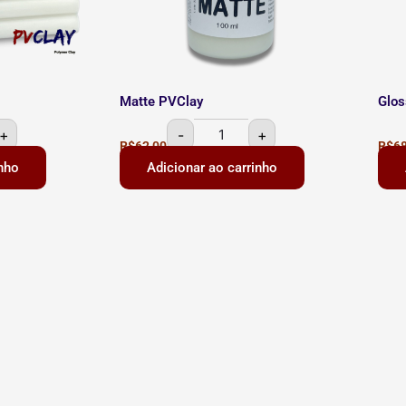
Matte PVClay
Glos
+
-
+
R$
62,00
R$
68
inho
Adicionar ao carrinho