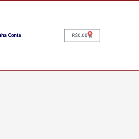
0
Carrinho
nha Conta
R$
0,00