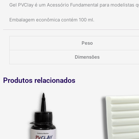
Gel PVClay é um Acessório Fundamental para modelistas qu
Embalagem econômica contém 100 ml.
Peso
Dimensões
Produtos relacionados
Resina
Amaciant
UV
PVClay
PVClay
quantidad
quantidade