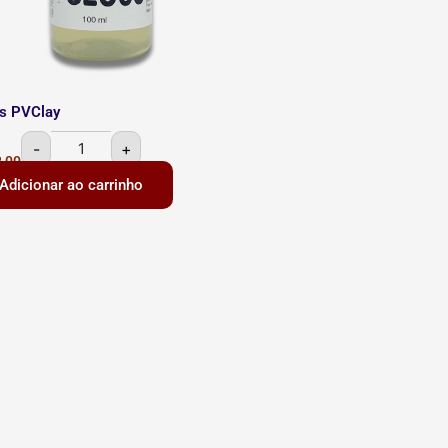
s PVClay
-
+
,00
Adicionar ao carrinho