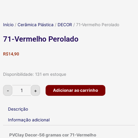
Início
/
Cerâmica Plástica
/
DECOR
/ 71-Vermelho Perolado
71-Vermelho Perolado
R$
14,90
71-
Disponibilidade:
131 em estoque
Vermelho
Perolado
quantidade
-
+
Adicionar ao carrinho
Descrição
Informação adicional
PVClay Decor-56 gramas cor 71-Vermelho