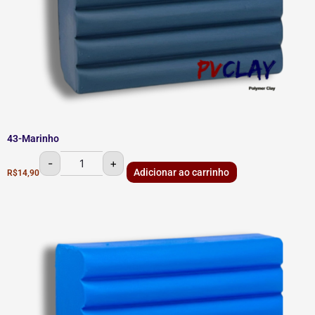
43-Marinho
-
+
Adicionar ao carrinho
R$
14,90
41-
Ultramar
quantidade