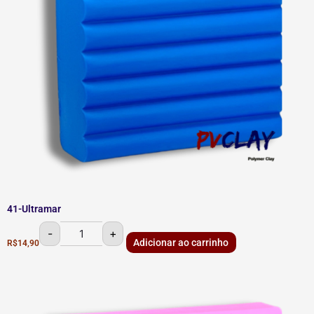
41-Ultramar
-
+
Adicionar ao carrinho
R$
14,90
36-
Tutti
Frutti
quantidade