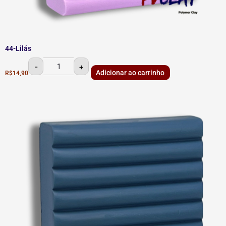
44-Lilás
-
+
Adicionar ao carrinho
R$
14,90
43-
Marinho
quantidade