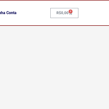
0
Carrinho
nha Conta
R$
0,00