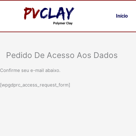
Ir
para
Início
o
conteúdo
Pedido De Acesso Aos Dados
Confirme seu e-mail abaixo.
[wpgdprc_access_request_form]