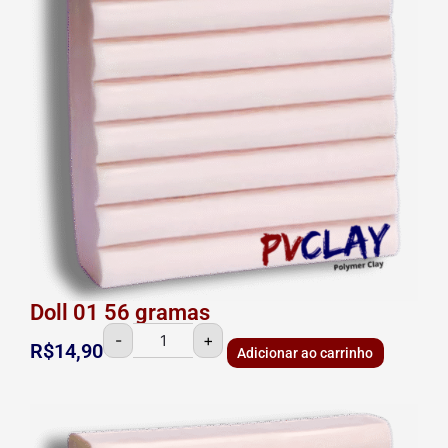
Doll 01 56 gramas
-
+
R$
14,90
Adicionar ao carrinho
Doll
02
56
gramas