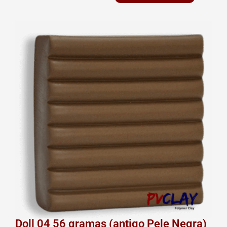
Doll
04
56
gramas
(antigo
Pele
Negra)
quantidade
Doll 04 56 gramas (antigo Pele Negra)