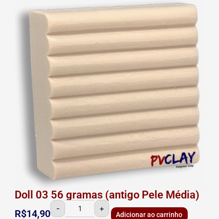
Doll
03
56
gramas
(antigo
Pele
Média)
quantidade
Doll 03 56 gramas (antigo Pele Média)
-
+
R$
14,90
Adicionar ao carrinho