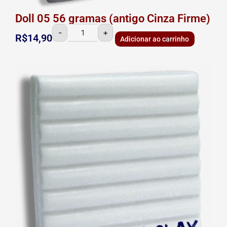
Doll 05 56 gramas (antigo Cinza Firme)
-
+
R$
14,90
Adicionar ao carrinho
Doll
07
56
gramas
(antigo
Porcelana)
quantidade