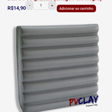
-
+
R$
14,90
Adicionar ao carrinho
Doll
05
56
gramas
(antigo
Cinza
Firme)
quantidade