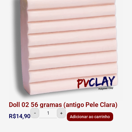
(antigo
Pele
Clara)
quantidade
Doll 02 56 gramas (antigo Pele Clara)
-
+
R$
14,90
Adicionar ao carrinho